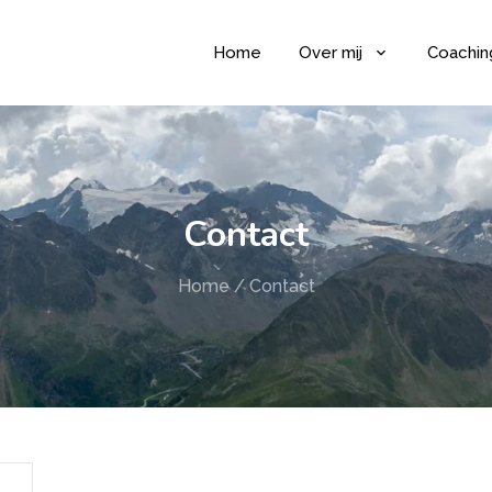
Home
Over mij
Coachin
Contact
Home
/
Contact