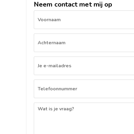
Neem contact met mij op
Call
Voornaam
me
back
by
fax
Achternaam
Je e-mailadres
Telefoonnummer
Wat is je vraag?