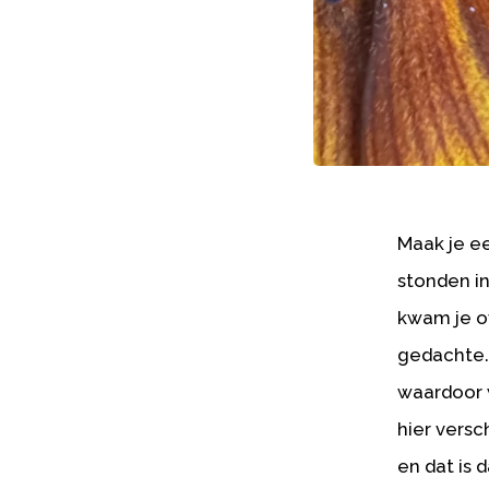
Maak je e
stonden i
kwam je ov
gedachte. 
waardoor w
hier versc
en dat is 