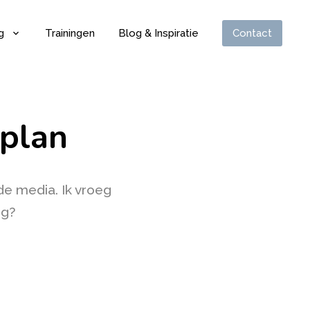
g
Trainingen
Blog & Inspiratie
Contact
splan
de media. Ik vroeg
ig?