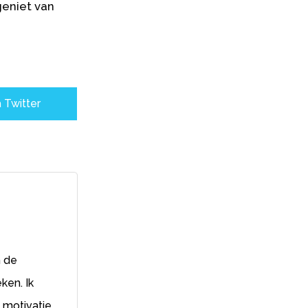
geniet van
 Twitter
m de
ken. Ik
 motivatie