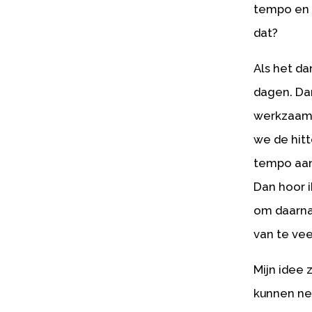
tempo en 
dat?
Als het d
dagen. Dan
werkzaamh
we de hitt
tempo aan
Dan hoor 
om daarna 
van te vee
Mijn idee 
kunnen n