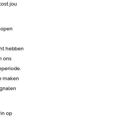
ost jou
elopen
cht hebben
m ons
eperiode.
oe maken
ignalen
rin op