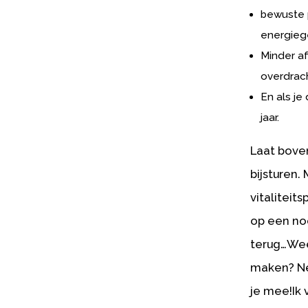
bewuste p
energieg
Minder a
overdrac
En als je
jaar.
Laat boven
bijsturen.
vitaliteit
op een no
terug…Weet
maken? Ne
je mee!Ik 