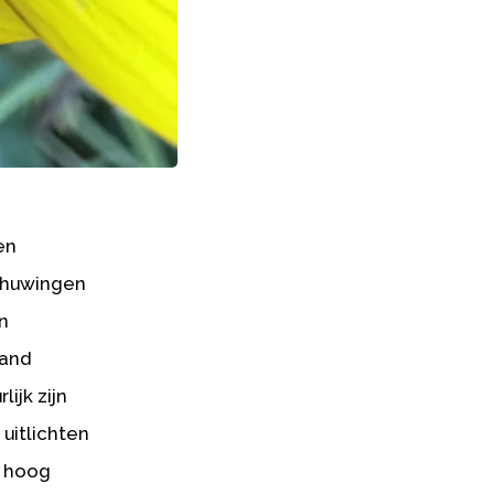
en
schuwingen
in
land
ijk zijn
 uitlichten
l hoog