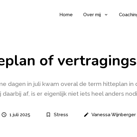
Home
Over mij
Coachin
eplan of vertraging
 dagen in juli kwam overal de term hitteplan in 
j daarbij af, is er eigenlijk niet iets heel anders nod
schedule
bookmark_border
create
1 juli 2025
Stress
Vanessa Wijnberger