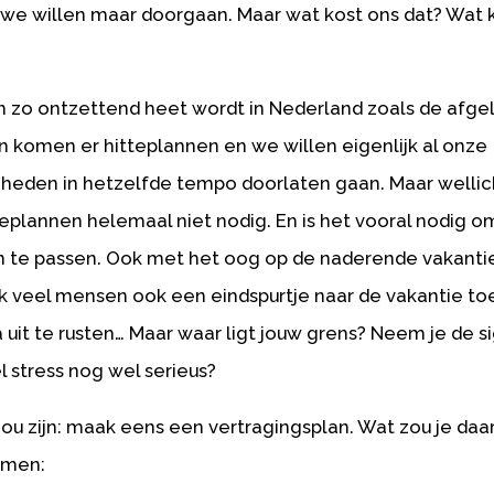
we willen maar doorgaan. Maar wat kost ons dat? Wat k
an zo ontzettend heet wordt in Nederland zoals de afg
 komen er hitteplannen en we willen eigenlijk al onze
eden in hetzelfde tempo doorlaten gaan. Maar welli
eplannen helemaal niet nodig. En is het vooral nodig o
 te passen. Ook met het oog op de naderende vakanti
ik veel mensen ook een eindspurtje naar de vakantie t
uit te rusten… Maar waar ligt jouw grens? Neem je de s
l stress nog wel serieus?
zou zijn: maak eens een vertragingsplan. Wat zou je daa
emen: