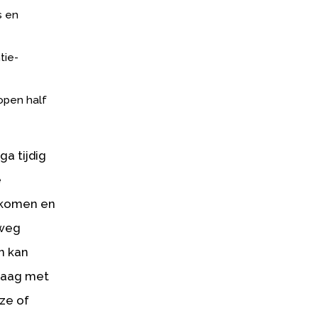
s en
tie-
lopen half
ga tijdig
e
t komen en
 weg
n kan
graag met
uze of