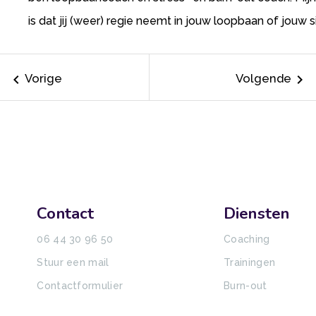
is dat jij (weer) regie neemt in jouw loopbaan of jouw si
keyboard_arrow_left
keyboard_arrow_right
Vorige
Volgende
Contact
Diensten
06 44 30 96 50
Coaching
Stuur een mail
Trainingen
Contactformulier
Burn-out